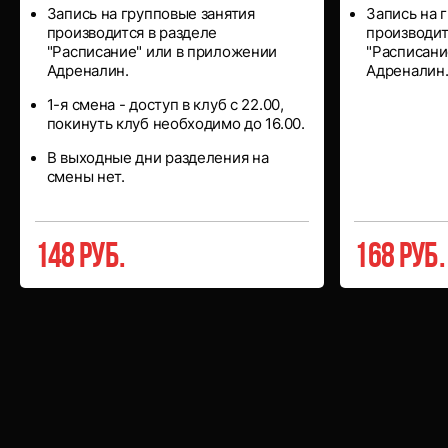
Запись на групповые занятия
Запись на 
производится в разделе
производит
"Расписание" или в приложении
"Расписани
Адреналин.
Адреналин
1-я смена - доступ в клуб с 22.00,
покинуть клуб необходимо до 16.00.
В выходные дни разделения на
смены нет.
148 руб.
168 руб.