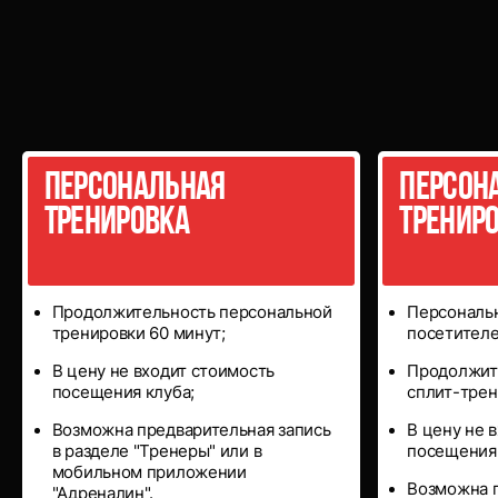
Персональные
тренировки
Персональная
Персон
тренировка
тренир
Продолжительность персональной
Персональн
тренировки 60 минут;
посетителе
В цену не входит стоимость
Продолжит
посещения клуба;
сплит-трен
Возможна предварительная запись
В цену не 
в разделе "Тренеры" или в
посещения 
мобильном приложении
Возможна п
"Адреналин".