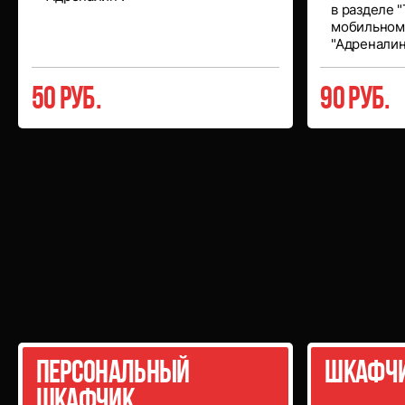
в разделе 
мобильном
"Адреналин
50 руб.
90 руб.
Дополнительные
услуги
Персональный
Шкафчи
шкафчик