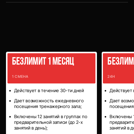
Абонементы
Безлимит 1 месяц
Безлим
1 СМЕНА
24Н
Действует в течение 30-ти дней
Действует 
Дает возможноcть ежедневного
Дает возм
посещения тренажерного зала;
посещения 
Включены 12 занятий в группах по
Включены 1
предварительной записи (до 2-х
предварите
занятий в день);
занятий в д