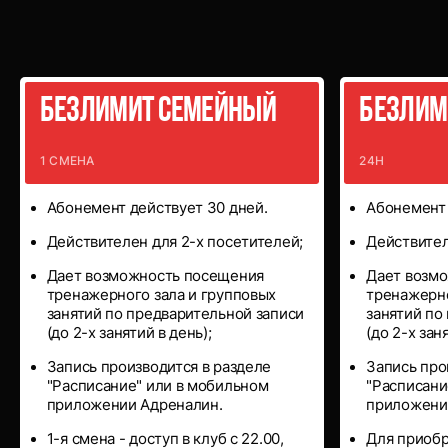
Специальные
абонементы
Безлимит семейный
Безлим
1 СМЕНА
24Н
Абонемент действует 30 дней.
Абонемент 
Действителен для 2-х посетителей;
Действител
Дает возможность посещения
Дает возм
тренажерного зала и групповых
тренажерно
занятий по предварительной записи
занятий по
(до 2-х занятий в день);
(до 2-х зан
Запись производится в разделе
Запись про
"Расписание" или в мобильном
"Расписани
приложении Адреналин.
приложени
1-я смена - доступ в клуб с 22.00,
Для приоб